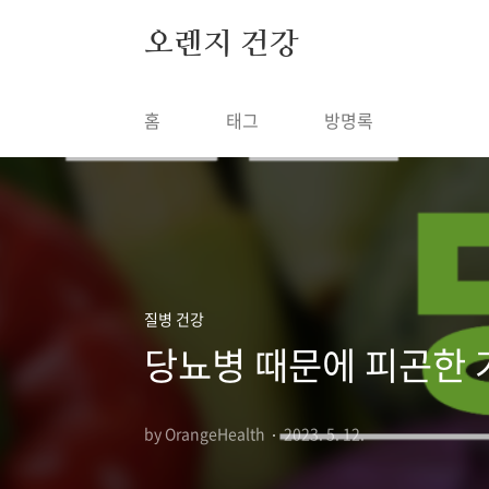
본문 바로가기
오렌지 건강
홈
태그
방명록
질병 건강
당뇨병 때문에 피곤한 
by OrangeHealth
2023. 5. 12.