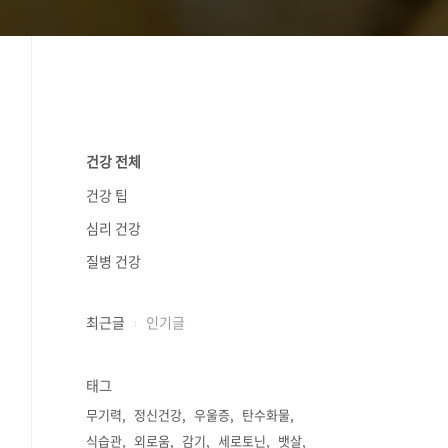
건강 전체
건강 팁
심리 건강
질병 건강
최근글
인기글
태그
무기력
정신건강
우울증
탄수화물
식습관
외로움
감기
세로토닌
뱃살